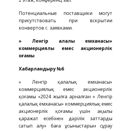
2 этаж, конференц зал.
Потенциальные поставщики могут
присутствовать при вскрытии
конвертов с заявками.
» Ленгір қалалық емханасы»
коммерциялық емес акционерлік
қоғамы
Хабарландыру №6
» Ленгір қалалық емханасы»
коммерциялық емес акционерлік
қоғамы «2024 жылға арналған » Ленгір
қалалық емханасы» коммерциялық емес
акционерлік қоғамы үшін ақылы
қаражат есебінен дәрілік заттарды
сатып алу» баға ұсыныстарын сұрау