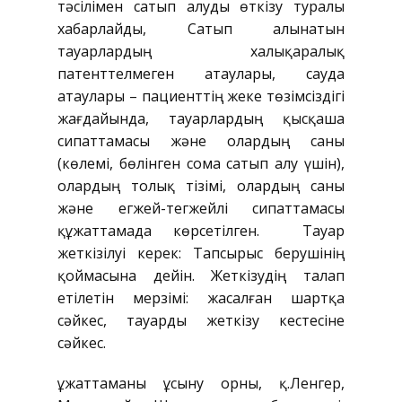
тәсілімен сатып алуды өткізу туралы
хабарлайды, Сатып алынатын
тауарлардың халықаралық
патенттелмеген атаулары, сауда
атаулары – пациенттің жеке төзімсіздігі
жағдайында, тауарлардың қысқаша
сипаттамасы және олардың саны
(көлемі, бөлінген сома сатып алу үшін),
олардың толық тізімі, олардың саны
және егжей-тегжейлі сипаттамасы
құжаттамада көрсетілген. Тауар
жеткізілуі керек: Тапсырыс берушінің
қоймасына дейін. Жеткізудің талап
етілетін мерзімі: жасалған шартқа
сәйкес, тауарды жеткізу кестесіне
сәйкес.
Құжаттаманы ұсыну орны, қ.Ленгер,