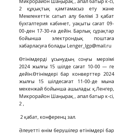
Микрорайон Шаңырақ , Қапал батыр к-сі,
2 құқықтық қамтамасыз ету және
Мемлекеттік сатып алу бөлімі 3 қабат
бухгалтерия кабинет, уақыты сағат 09-
00-ден 17-30-ға дейін. Барлық сұрақтар
бойынша электрондық поштаға
хабарласуға болады Lenger_lgp@mail.ru
Өтінімдерді ұсынудың соңғы мерзімі
2024 жылғы 15 шілде сағат 10-00 — ге
дейін.Өтінімдері бар конверттер 2024
жылғы 15 шілдесағат 11-00-де мына
мекенжай бойынша ашылады: қ.Ленгер,
Микрорайон Шаңырақ , Қапал батыр к-сі,
2 ,
2 қабат, конференц зал.
Әлеуетті өнім берушілер өтінімдері бар