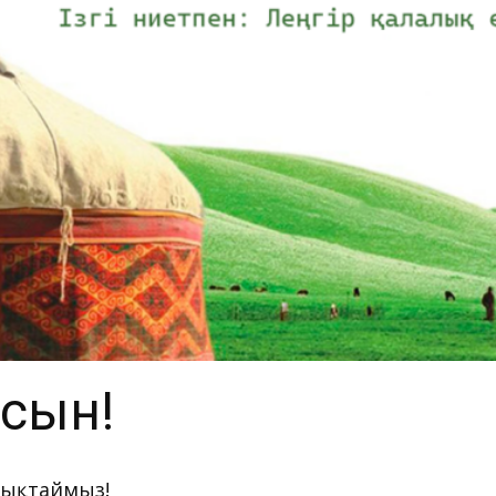
лсын!
ттықтаймыз!