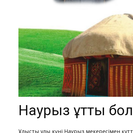
Наурыз құтты бо
Ұлыстың ұлы күні Наурыз мекересімен құ